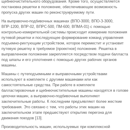
щебнеочистительного оборудования. Кроме того, осуществляется
постановка решетки в положение, обеспечивающее возможность
пропуска других машин по реконструируемому пути.
На выправочно-подбивочных машинах (ВПО-3000, ВПО-З-3000,
ВПР-1200, ВПР-02, ВПРС-500, ПМ-600, ВПМА-01) с помощью
контрольно-измерительной системы происходит измерение положения
путевой решетки и последующее формирование команд управления
подъемно-рихтующим устройством, которое переместит и установит
путевую решетку в требуемое (проектное) положение. Решетка в
выправленном положении закрепляется посредством подачи балласта
под шпалы и его уплотнения с помощью других рабочих органов
машины.
Машины с путеподъемными и выправочными устройствами
используют в комплекте с другими машинами или как
самостоятельные средства. При работе в комплекте
балластировочные и щебнеочистительные машины находятся в голове
цепочки машин, а выправочно-подбивочные выполняют
заключительные работы. К последним предъявляют более жесткие
требования. Это связано с тем, что работы этих машин на
заключительном этапе предшествуют открытию перегона для
движения поездов [13].
Производительность машин, используемых при комплексной