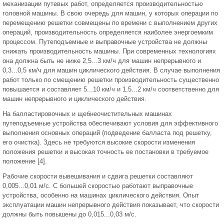
механизации путевых работ, определяется производительностью
головной машины. В свою очередь для машин, у которых операции по
перемещению решетки совмещены по времени с выполнением других
операций, производительность определяется наиболее энергоемким
процессом. Путеподъемные и выправочные устройства не должны
снижать производительность машины. При современных технологиях
она должна быть не ниже 2,5...3 км/ч для машин непрерывного и
0,3...0,5 км/ч для машин циклического действия. В случае выполнения
работ только по смещению решетки производительность существенно
повышается и составляет 5...10 км/ч и 1,5...2 км/ч соответственно для
машин непрерывного и циклического действия.
На балластировочных и щебнеочистительных машинах
путеподъемные устройства обеспечивают условия для эффективного
выполнения основных операций (подведение балласта под решетку,
его очистка). Здесь не требуются высокие скорости изменения
положения решетки и высокая точность ее постановки в требуемое
положение [4].
Рабочие скорости вывешивания и сдвига решетки составляют
0,005...0,01 м/с. С большей скоростью работают выправочные
устройства, особенно на машинах циклического действия. Опыт
эксплуатации машин непрерывного действия показывает, что скорости
должны быть повышены до 0,015...0,03 м/с.