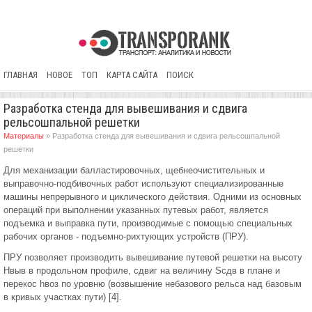
ГЛАВНАЯ
НОВОЕ
ТОП
КАРТА САЙТА
ПОИСК
Разработка стенда для вывешивания и сдвига
рельсошпальной решетки
Материалы
» Разработка стенда для вывешивания и сдвига рельсошпальной
решетки
Для механизации балластировочных, щебнеочистительных и
выправочно-подбивочных работ используют специализированные
машины непрерывного и циклического действия. Одними из основных
операций при выполнении указанных путевых работ, является
подъемка и выправка пути, производимые с помощью специальных
рабочих органов - подъемно-рихтующих устройств (ПРУ).
ПРУ позволяет производить вывешивание путевой решетки на высоту
Hвыв в продольном профиле, сдвиг на величину Sсдв в плане и
перекос hвоз по уровню (возвышение небазового рельса над базовым
в кривых участках пути) [4].