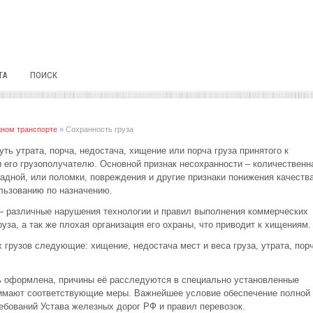
ТА
ПОИСК
жном транспорте
» Сохранность груза
уть утрата, порча, недостача, хищение или порча груза принятого к
 его грузополучателю. Основной признак несохранности – количественн
ладной, или поломки, повреждения и другие признаки понижения качеств
ользованию по назначению.
 – различные нарушения технологии и правил выполнения коммерческих
уза, а так же плохая организация его охраны, что приводит к хищениям.
грузов следующие: хищение, недостача мест и веса груза, утрата, пор
ь оформлена, причины её расследуются в специально установленные
нимают соответствующие меры. Важнейшее условие обеспечение полной
ребований Устава железных дорог РФ и правил перевозок.