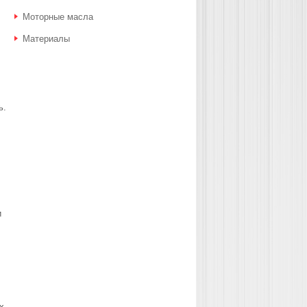
Моторные масла
Материалы
ь.
и
х