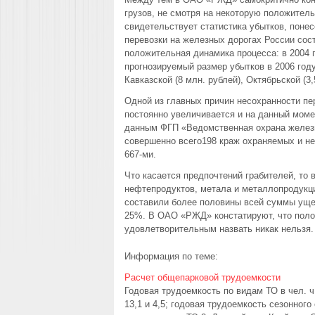
грузов, не смотря на некоторую положител
свидетельствует статистика убытков, поне
перевозки на железных дорогах России со
положительная динамика процесса: в 2004 
прогнозируемый размер убытков в 2006 год
Кавказской (8 млн. рублей), Октябрьской (3
Одной из главных причин несохранности пе
постоянно увеличивается и на данный моме
данным ФГП «Ведомственная охрана железн
совершенно всего198 краж охраняемых и не 
667-ми.
Что касается предпочтений грабителей, то
нефтепродуктов, метала и металлопродукци
составили более половины всей суммы ущер
25%. В ОАО «РЖД» констатируют, что поло
удовлетворительным назвать никак нельзя
Информация по теме:
Расчет общепарковой трудоемкости
Годовая трудоемкость по видам ТО в чел. ч:
13,1 и 4,5; годовая трудоемкость сезонног