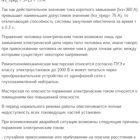
Iкз_пред = 3×25 = 75 А.
Так как действительное значение тока короткого замыкания (Iкз=360 А)
превышает наименьшее допустимое значение (Iкз_пред= 75 А), то
отключающая способность системы зануления обеспечена за время τ
≤ 0.2 с.
Поражение человека электрическим током возможно лишь при
замыкании электрической цепи через тело человека или, иначе говоря,
при прикосновении человека не менее чем к двум точкам цепи, между
которыми существует некоторое напряжение.
Ремонтнономеханическая мастерская относится согласно ПУЭ к
классу электроустановок до 1000 В и может питаться через
преобразовательное устройство от однофазной сети с
глухозаземлённой нейтралью.
Мастерская по опасности поражения электрическим током относится к
помещениям без повышенной опасности.
В период нормального режима работы обеспечивается полная
недоступность всех токоведущих частей установки.
При возникновении аварийной ситуации возможны следующие причины
поражения электрическим током:
- случайное прикосновение или приближение на опасное расстояние к