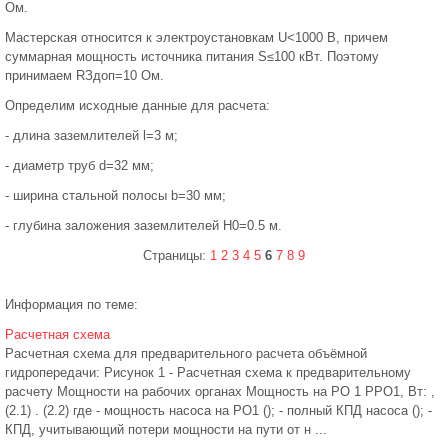
Ом.
Мастерская относится к электроустановкам U<1000 В, причем
суммарная мощность источника питания S≤100 кВт. Поэтому
принимаем RЗдоп=10 Ом.
Определим исходные данные для расчета:
- длина заземлителей l=3 м;
- диаметр труб d=32 мм;
- ширина стальной полосы b=30 мм;
- глубина заложения заземлителей H0=0.5 м.
Страницы:
1
2
3
4
5
6
7
8
9
Информация по теме:
Расчетная схема
Расчетная схема для предварительного расчета объёмной
гидропередачи: Рисунок 1 - Расчетная схема к предварительному
расчету Мощности на рабочих органах Мощность на РО 1 РРО1, Вт: ,
(2.1) . (2.2) где - мощность насоса на РО1 (); - полный КПД насоса (); -
КПД, учитывающий потери мощности на пути от н ...