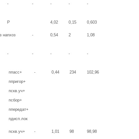
-
-
-
-
-
Р
4,02
0,15
0,603
в на
nхоз
-
0,54
2
1,08
-
-
-
-
-
nпасс+
-
0,44
234
102,96
nпригор+
nскв.уч+
nсбор+
nпередат+
nдисп.лок
nскв.уч+
-
1,01
98
98,98