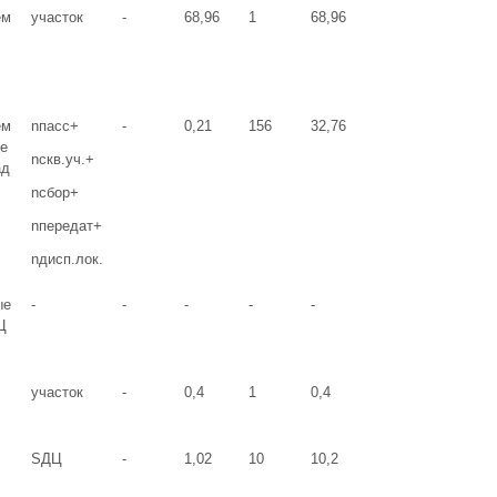
ем
участок
-
68,96
1
68,96
ем
nпасс+
-
0,21
156
32,76
ые
nскв.уч.+
ад
nсбор+
nпередат+
nдисп.лок.
ые
-
-
-
-
-
Ц
участок
-
0,4
1
0,4
SДЦ
-
1,02
10
10,2