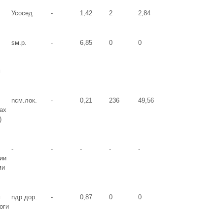
Усосед
-
1,42
2
2,84
sм.р.
-
6,85
0
0
м
nсм.лок.
-
0,21
236
49,56
ах
)
-
-
-
-
-
ии
ми
м
nдр.дор.
-
0,87
0
0
оги