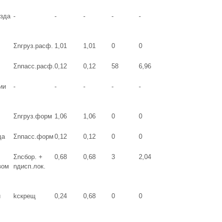
езда
-
-
-
-
-
Σnгруз.расф.
1,01
1,01
0
0
Σnпасс.расф.
0,12
0,12
58
6,96
ии
-
-
-
-
-
Σnгруз.форм
1,06
1,06
0
0
да
Σnпасс.форм
0,12
0,12
0
0
Σnсбор. +
0,68
0,68
3
2,04
вом
nдисп.лок.
и
kскрещ
0,24
0,68
0
0