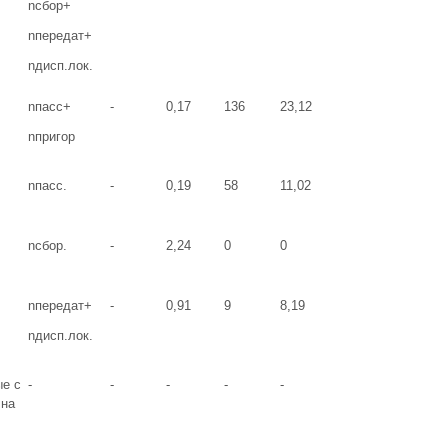
nсбор+
nпередат+
nдисп.лок.
nпасс+
-
0,17
136
23,12
nпригор
nпасс.
-
0,19
58
11,02
nсбор.
-
2,24
0
0
nпередат+
-
0,91
9
8,19
nдисп.лок.
ые с
-
-
-
-
-
 на