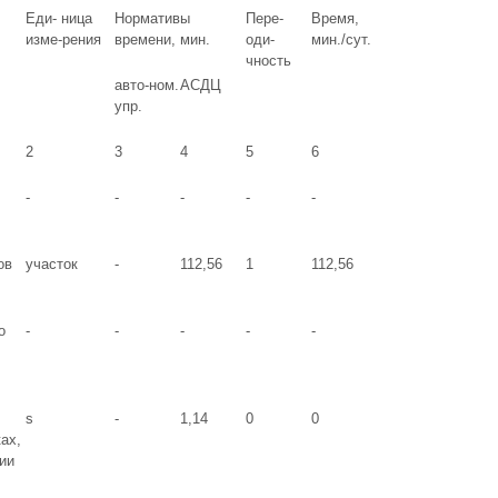
Еди- ница
Нормативы
Пере-
Время,
изме-рения
времени, мин.
оди-
мин./сут.
чность
авто-ном.
АСДЦ
упр.
2
3
4
5
6
-
-
-
-
-
ов
участок
-
112,56
1
112,56
о
-
-
-
-
-
s
-
1,14
0
0
ах,
ии