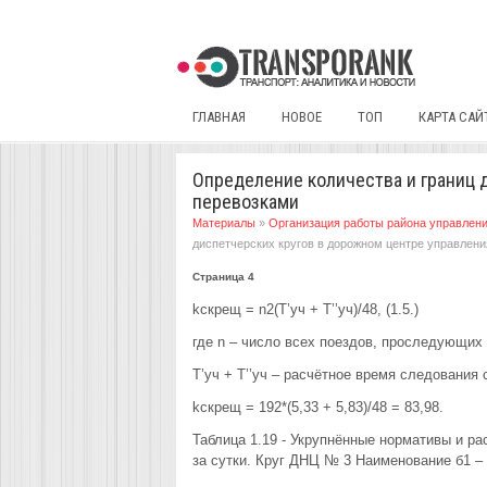
ГЛАВНАЯ
НОВОЕ
ТОП
КАРТА САЙ
Определение количества и границ 
перевозками
Материалы
»
Организация работы района управлени
диспетчерских кругов в дорожном центре управлен
Страница 4
kскрещ = n2(Т’уч + Т’’уч)/48, (1.5.)
где n – число всех поездов, проследующих 
Т’уч + Т’’уч – расчётное время следования
kскрещ = 192*(5,33 + 5,83)/48 = 83,98.
Таблица 1.19 - Укрупнённые нормативы и р
за сутки. Круг ДНЦ № 3 Наименование б1 –