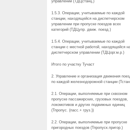
управлении (ТДЦстанц.)
1.5.3. Операции, учитываемые по каждой
станции, находящейся на диспетчерском
управлении при пропуске поездов всех
категорий (ТДЦупр. движ. поезд.)
1.5.4. Операции, учитываемые по каждой
станции с местной работой, находящейся н
диспетчерском управлении (ТДЦорг.м.р.)
Итого по участку Тучаст
2. Управление и организация движения пое
по каждой железнодорожной станции (Тстан
2.1. Операции, выполняемые при сквозном
пропуске пассажирских, грузовых поездов,
локомотивов и других подвижных единиц
(Тпропус. (пасс.+ груз.))
2.2. Операции, выполняемые при пропуске
пригородных поездов (Тпропуск.пригор.)