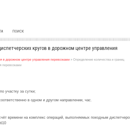
ТА
ПОИСК
диспетчерских кругов в дорожном центре управления
я в дорожном центре управления перевозками
» Определение количества и границ
ия перевозками
по участку за сутки;
 соответственно в одном и другом направлении, час.
асчёт времени на комплекс операций, выполняемых поездным диспетчер
 б10