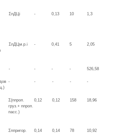
ΣnДЦi
-
0,13
10
1,3
ΣnДЦм.р.i
-
0,41
5
2,05
а
-
-
-
-
526,58
здов
-
-
-
-
-
ц.)
Σ(nпроп.
0,12
0,12
158
18,96
груз.+ nпроп.
пасс.)
Σnпригор.
0,14
0,14
78
10,92