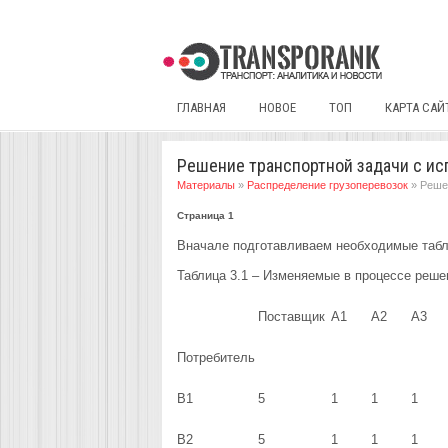
ГЛАВНАЯ
НОВОЕ
ТОП
КАРТА САЙ
Решение транспортной задачи с ис
Материалы
»
Распределение грузоперевозок
» Реше
Страница 1
Вначале подготавливаем необходимые табл
Таблица 3.1 – Изменяемые в процессе реше
Поставщик
A1
A2
A3
Потребитель
B1
5
1
1
1
B2
5
1
1
1