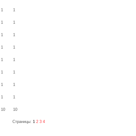
1
1
1
1
1
1
1
1
1
1
1
1
1
1
1
1
10
10
Страницы:
1
2
3
4