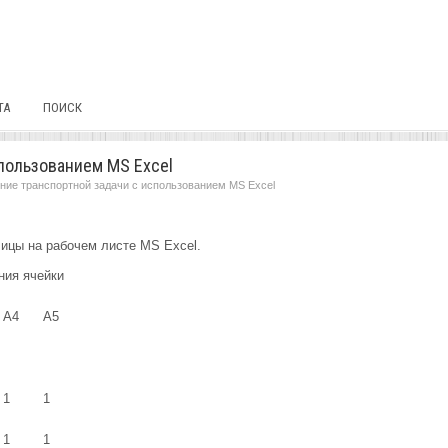
ТА
ПОИСК
пользованием MS Excel
ние транспортной задачи с использованием MS Excel
ицы на рабочем листе MS Excel.
ния ячейки
A4
A5
1
1
1
1