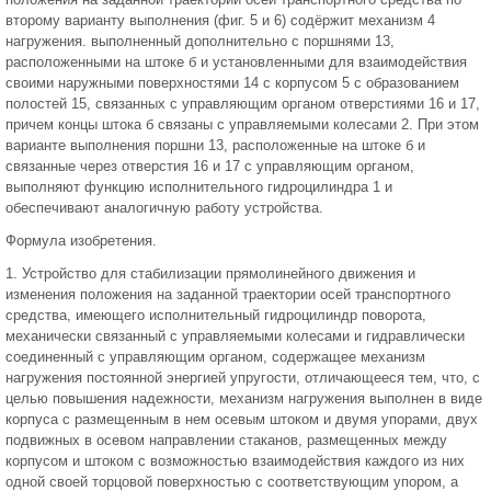
второму варианту выполнения (фиг. 5 и 6) содёржит механизм 4
нагружения. выполненный дополнительно с поршнями 13,
расположенными на штоке б и установленными для взаимодействия
своими наружными поверхностями 14 с корпусом 5 с образованием
полостей 15, связанных с управляющим органом отверстиями 16 и 17,
причем концы штока б связаны с управляемыми колесами 2. При этом
варианте выполнения поршни 13, расположенные на штоке б и
связанные через отверстия 16 и 17 с управляющим органом,
выполняют функцию исполнительного гидроцилиндра 1 и
обеспечивают аналогичную работу устройства.
Формула изобретения.
1. Устройство для стабилизации прямолинейного движения и
изменения положения на заданной траектории осей транспортного
средства, имеющего исполнительный гидроцилиндр поворота,
механически связанный с управляемыми колесами и гидравлически
соединенный с управляющим органом, содержащее механизм
нагружения постоянной энергией упругости, отличающееся тем, что, с
целью повышения надежности, механизм нагружения выполнен в виде
корпуса с размещенным в нем осевым штоком и двумя упорами, двух
подвижных в осевом направлении стаканов, размещенных между
корпусом и штоком с возможностью взаимодействия каждого из них
одной своей торцовой поверхностью с соответствующим упором, а