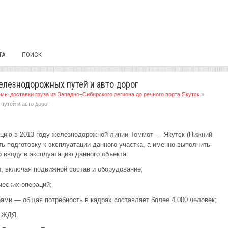
ТА
ПОИСК
елезнодорожных путей и авто дорог
мы доставки груза из Западно–Сибирского региона до речного порта Якутск
»
путей и авто дорог
ацию в 2013 году железнодорожной линии Томмот — Якутск (Нижний
ь подготовку к эксплуатации данного участка, а именно выполнить
о вводу в эксплуатацию данного объекта:
ы, включая подвижной состав и оборудование;
ческих операций;
ми — общая потребность в кадрах составляет более 4 000 человек;
и ЖДЯ.