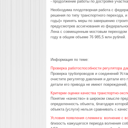
- продолжение работы по достройке участк
Необходима плодотворная работа с федера
решения по типу транспортного перехода, 
годы)» принять меры по завершению строи
предусмотрев ассигнования из федеральног
Лена с совмещенным мостовым переходом че
году в общем объеме 76 985,5 млн рублей.
Информация по теме:
Проверка работоспособности регулятора да
Проверка трубопроводов и соединений Уста
очистите регулятор давления и детали его 
детали его привода не имеют повреждений, 
Критерии оценки качества транспортно-эксп
Понятие «качество» в широком смысле пр
определенность объекта, благодаря которой
объекта (услуги) нельзя сравнивать с качес
Условия появления слеминга: волнение с в
близость кажущего­ся периода волнения со