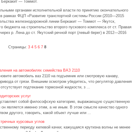
а Беркакит — Томмот.
льными органами исполнительной власти по принятию окончательного
и в рамках ФЦП «Развитие транспортной системы России (2010—2015
тельства железнодорожной линии Беркакит — Томмот — Якутск,
о бюджета на строительство второго пускового комплекса от ст. Правая
рез р. Лена до ст. Якутский речной порт (левый берег) в 2012—2016
Страницы:
3
4
5
6
7
8
вления на автомобилях семейства ВАЗ 2110
новите автомобиль ваз 2110 на подъемник или смотровую канаву,
привода от грязи. Внешним осмотром убедитесь, что регулятор давления
отсутствует подтекание тормозной жидкости, з ...
едиторских услуг
едставляет собой философскую категорию, выражающую существенную
 он является именно этим, а не иным. В этом смысле качество одного
твом другого, говорить, какой объект лучше или ...
стречных курсовых углов
бственному периоду килевой качки; кажущаяся крутизна волны не менее