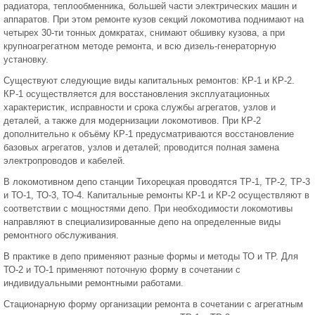
радиатора, теплообменника, большей части электрических машин и
аппаратов. При этом ремонте кузов секций локомотива поднимают на
четырех 30-ти тонных домкратах, снимают обшивку кузова, а при
крупноагрегатном методе ремонта, и всю дизель-генераторную
установку.
Существуют следующие виды капитальных ремонтов: КР-1 и КР-2.
КР-1 осуществляется для восстановления эксплуатационных
характеристик, исправности и срока службы агрегатов, узлов и
деталей, а также для модернизации локомотивов. При КР-2
дополнительно к объёму КР-1 предусматриваются восстановление
базовых агрегатов, узлов и деталей; проводится полная замена
электропроводов и кабелей.
В локомотивном депо станции Тихорецкая проводятся ТР-1, ТР-2, ТР-3
и ТО-1, ТО-3, ТО-4. Капитальные ремонты КР-1 и КР-2 осуществляют в
соответствии с мощностями депо. При необходимости локомотивы
направляют в специализированные депо на определенные виды
ремонтного обслуживания.
В практике в депо применяют разные формы и методы ТО и ТР. Для
ТО-2 и ТО-1 применяют поточную форму в сочетании с
индивидуальными ремонтными работами.
Стационарную форму организации ремонта в сочетании с агрегатным