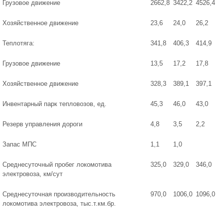
Грузовое движение
2662,8
3422,2
4526,4
Хозяйственное движение
23,6
24,0
26,2
Теплотяга:
341,8
406,3
414,9
Грузовое движение
13,5
17,2
17,8
Хозяйственное движение
328,3
389,1
397,1
Инвентарный парк тепловозов, ед.
45,3
46,0
43,0
Резерв управления дороги
4,8
3,5
2,2
Запас МПС
1,1
1,0
Среднесуточный пробег локомотива
325,0
329,0
346,0
электровоза, км/сут
Среднесуточная производительность
970,0
1006,0
1096,0
локомотива электровоза, тыс.т.км.бр.