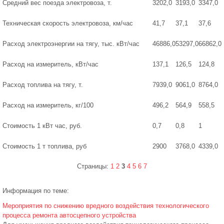
Средний вес поезда электровоза, т.
3202,0
3193,0
3347,0
Техническая скорость электровоза, км/час
41,7
37,1
37,6
Расход электроэнергии на тягу, тыс. кВт/час
46886,0
53297,0
66862,0
Расход на измеритель, кВт/час
137,1
126,5
124,8
Расход топлива на тягу, т.
7939,0
9061,0
8764,0
Расход на измеритель, кг/100
496,2
564,9
558,5
Стоимость 1 кВт час, руб.
0,7
0,8
1
Стоимость 1 т топлива, руб
2900
3768,0
4339,0
Страницы:
1
2
3
4
5
6
7
Информация по теме:
Мероприятия по снижению вредного воздействия технологического
процесса ремонта автосцепного устройства