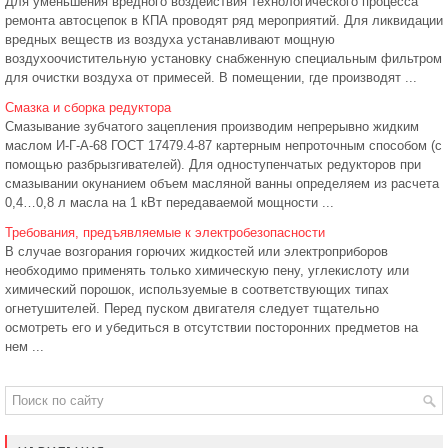
Для уменьшения вредного воздействия технологического процесса
ремонта автосцепок в КПА проводят ряд мероприятий. Для ликвидации
вредных веществ из воздуха устанавливают мощную
воздухоочистительную установку снабженную специальным фильтром
для очистки воздуха от примесей. В помещении, где производят ...
Смазка и сборка редуктора
Смазывание зубчатого зацепления производим непрерывно жидким
маслом И-Г-А-68 ГОСТ 17479.4-87 картерным непроточным способом (с
помощью разбрызгивателей). Для одноступенчатых редукторов при
смазывании окунанием объем масляной ванны определяем из расчета
0,4…0,8 л масла на 1 кВт передаваемой мощности ...
Требования, предъявляемые к электробезопасности
В случае возгорания горючих жидкостей или электроприборов
необходимо применять только химическую пену, углекислоту или
химический порошок, используемые в соответствующих типах
огнетушителей. Перед пуском двигателя следует тщательно
осмотреть его и убедиться в отсутствии посторонних предметов на
нем ...