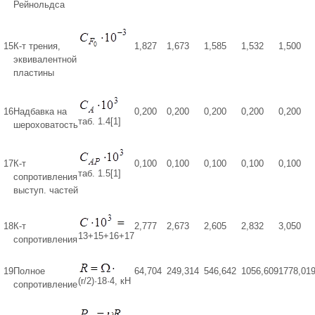
Рейнольдса
15
К-т трения,
1,827
1,673
1,585
1,532
1,500
эквивалентной
пластины
16
Надбавка на
0,200
0,200
0,200
0,200
0,200
таб. 1.4[1]
шероховатость
17
К-т
0,100
0,100
0,100
0,100
0,100
таб. 1.5[1]
сопротивления
выступ. частей
18
К-т
2,777
2,673
2,605
2,832
3,050
13+15+16+17
сопротивления
19
Полное
64,704
249,314
546,642
1056,609
1778,01
(r/2)·18·4, кН
сопротивление