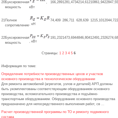
20
Буксировочная
,
166,289
1281,473
4214,612
10861,94
22847,5
мощность
кВт
21
Полное
74,409
286,711
628,639
1215,101
2044,72
, кН
сопротивление
22
Буксировочная
191,232
1473,694
4846,804
12491,23
26274,6
, кВт
мощность
Страницы:
1
2
3
4
5
6
Информация по теме:
Определение потребности производственных цехов и участков
основного производства в технологическом оборудовании
Для ремонта автомобилей (агрегатов, узлов и деталей) АРП должны
быть укомплектованы соответствующим оборудованием основного
производства, вспомогательного производства и подъёмно-
транспортным оборудованием. Оборудование основного производства
предназначено для непосредственного выполнения работ, св ...
Расчет производственной программы по ТО и ремонту подвижного
состава