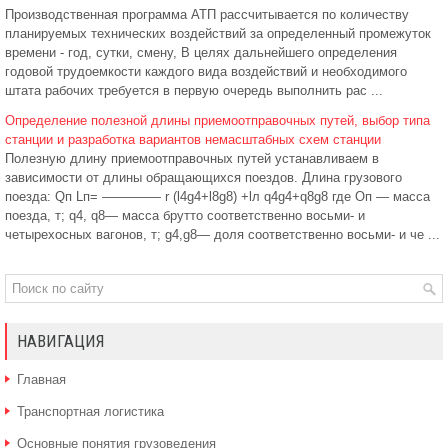
Производственная программа АТП рассчитывается по количеству
планируемых технических воздействий за определенный промежуток
времени - год, сутки, смену, В целях дальнейшего определения
годовой трудоемкости каждого вида воздействий и необходимого
штата рабочих требуется в первую очередь выполнить рас ...
Определение полезной длины приемоотправочных путей, выбор типа
станции и разработка вариантов немасштабных схем станции
Полезную длину приемоотправочных путей устанавливаем в
зависимости от длины обращающихся поездов. Длина грузового
поезда: Qп Lп= ——–—— r (l4g4+l8g8) +lл q4g4+q8g8 где Оп — масса
поезда, т; q4, q8— масса брутто соответственно восьми- и
четырехосных вагонов, т; g4,g8— доля соответственно восьми- и че ...
НАВИГАЦИЯ
Главная
Транспортная логистика
Основные понятия грузоведения