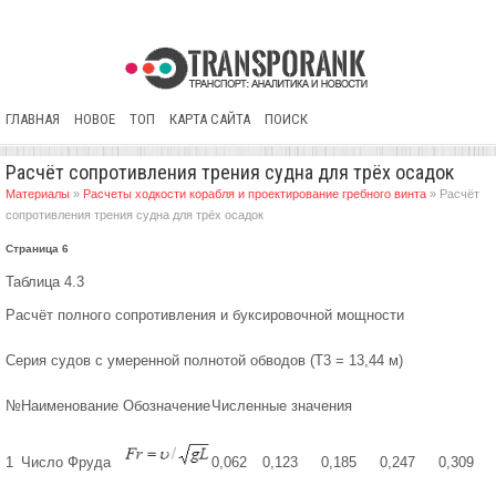
ГЛАВНАЯ
НОВОЕ
ТОП
КАРТА САЙТА
ПОИСК
Расчёт сопротивления трения судна для трёх осадок
Материалы
»
Расчеты ходкости корабля и проектирование гребного винта
» Расчёт
сопротивления трения судна для трёх осадок
Страница 6
Таблица 4.3
Расчёт полного сопротивления и буксировочной мощности
Серия судов с умеренной полнотой обводов (Т3 = 13,44 м)
№
Наименование
Обозначение
Численные значения
1
Число Фруда
0,062
0,123
0,185
0,247
0,309