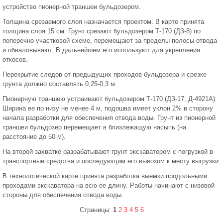
устройство пионерной траншеи бульдозером.
Толщина срезаемого слоя назначается проектом. В карте принята
толщина слоя 15 см. Грунт срезают бульдозером Т-170 (ДЗ-8) по
поперечно-участковой схеме, перемещают за пределы полосы отвода
и обваловывают. В дальнейшем его используют для укрепления
откосов.
Перекрытие следов от предыдущих проходов бульдозера и срезке
грунта должно составлять 0,25-0,3 м.
Пионерную траншею устраивают бульдозером Т-170 (ДЗ-17, Д-4921А).
Ширина ее по низу не менее 4 м, подошва имеет уклон 2% в сторону
начала разработки для обеспечения отвода воды. Грунт из пионерной
траншеи бульдозер перемещает в близлежащую насыпь (на
расстояние до 50 м).
На второй захватке разрабатывают грунт экскаватором с погрузкой в
транспортные средства и последующим его вывозом к месту выгрузки.
В технологической карте принята разработка выемки продольными
проходами экскаватора на всю ее длину. Работы начинают с низовой
стороны для обеспечения отвода воды.
Страницы:
1
2
3
4
5
6