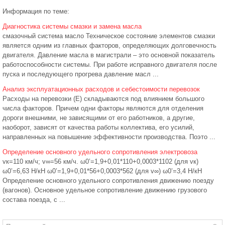
Информация по теме:
Диагностика системы смазки и замена масла
смазочный система масло Техническое состояние элементов смазки
является одним из главных факторов, определяющих долговечность
двигателя. Давление масла в магистрали – это основной показатель
работоспособности системы. При работе исправного двигателя после
пуска и последующего прогрева давление масл ...
Анализ эксплуатационных расходов и себестоимости перевозок
Расходы на перевозки (Е) складываются под влиянием большого
числа факторов. Причем одни факторы являются для отделения
дороги внешними, не зависящими от его работников, а другие,
наоборот, зависят от качества работы коллектива, его усилий,
направленных на повышение эффективности производства. Поэто ...
Определение основного удельного сопротивления электровоза
vк=110 км/ч; v∞=56 км/ч. ω0’=1,9+0,01*110+0,0003*1102 (для vк)
ω0’=6,63 Н/кН ω0’=1,9+0,01*56+0,0003*562 (для v∞) ω0’=3,4 Н/кН
Определение основного удельного сопротивления движению поезду
(вагонов). Основное удельное сопротивление движению грузового
состава поезда, с ...