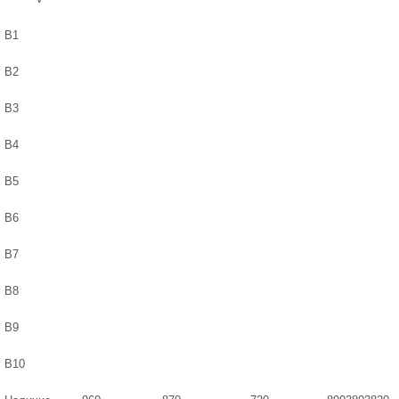
B1
B2
B3
B4
B5
B6
B7
B8
B9
B10