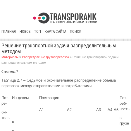
ГЛАВНАЯ
НОВОЕ
ТОП
КАРТА САЙТА
ПОИСК
Решение транспортной задачи распределительным
методом
Материалы
»
Распределение грузоперевозок
» Решение транспортной задачи
распределительным методом
Страница 7
Таблица 2.7 – Седьмое и окончательное распределение объёма
перевозок между отправителями и потребителями
Пот-
Ин-дексы
Поставщик
Пот-
ре-
реб-
ность
A1
A2
A3
A4
A5
би-
тель
в
u
грузе
v