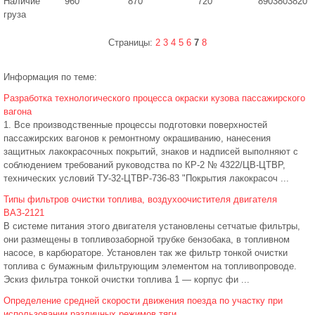
Наличие
960
870
720
890
380
3820
груза
Страницы:
2
3
4
5
6
7
8
Информация по теме:
Разработка технологического процесса окраски кузова пассажирского
вагона
1. Все производственные процессы подготовки поверхностей
пассажирских вагонов к ремонтному окрашиванию, нанесения
защитных лакокрасочных покрытий, знаков и надписей выполняют с
соблюдением требований руководства по КР-2 № 4322/ЦВ-ЦТВР,
технических условий ТУ-32-ЦТВР-736-83 "Покрытия лакокрасоч ...
Типы фильтров очистки топлива, воздухоочистителя двигателя
ВАЗ-2121
В системе питания этого двигателя установлены сетчатые фильтры,
они размещены в топливозаборной трубке бензобака, в топливном
насосе, в карбюраторе. Установлен так же фильтр тонкой очистки
топлива с бумажным фильтрующим элементом на топливопроводе.
Эскиз фильтра тонкой очистки топлива 1 — корпус фи ...
Определение средней скорости движения поезда по участку при
использовании различных режимов тяги