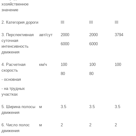
хозяйственное
значение
2. Категория дороги
III
III
III
3. Перспективная
авт/сут
2000
2000
3794
суточная
6000
6000
интенсивность
движения
4. Расчетная
км/ч
100
100
100
скорость
80
80
- основная
- на трудных
участках
5. Ширина полосы
м
3.5
3.5
3.5
движения
6. Число полос
м
2
2
2
движения