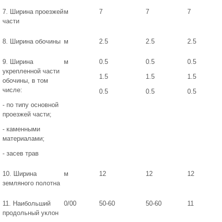
7. Ширина проезжей
м
7
7
7
части
8. Ширина обочины
м
2.5
2.5
2.5
9. Ширина
м
0.5
0.5
0.5
укрепленной части
1.5
1.5
1.5
обочины, в том
числе:
0.5
0.5
0.5
- по типу основной
проезжей части;
- каменными
материалами;
- засев трав
10. Ширина
м
12
12
12
земляного полотна
11. Наибольший
0/00
50-60
50-60
11
продольный уклон