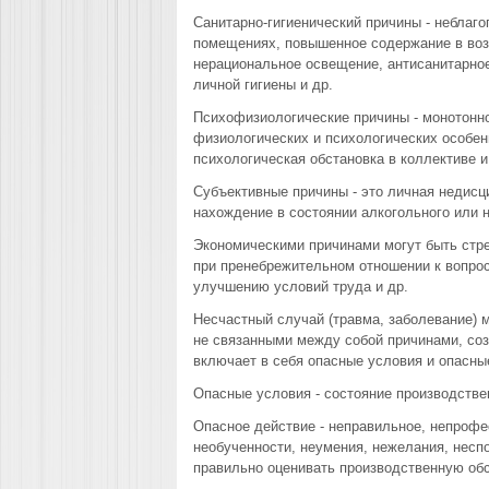
Санитарно-гигиенический причины - неблаг
помещениях, повышенное содержание в воз
нерациональное освещение, антисанитарно
личной гигиены и др.
Психофизиологические причины - монотонно
физиологических и психологических особен
психологическая обстановка в коллективе и
Субъективные причины - это личная недисц
нахождение в состоянии алкогольного или н
Экономическими причинами могут быть стр
при пренебрежительном отношении к вопрос
улучшению условий труда и др.
Несчастный случай (травма, заболевание) 
не связанными между собой причинами, со
включает в себя опасные условия и опасны
Опасные условия - состояние производств
Опасное действие - неправильное, непроф
необученности, неумения, нежелания, несп
правильно оценивать производственную обс