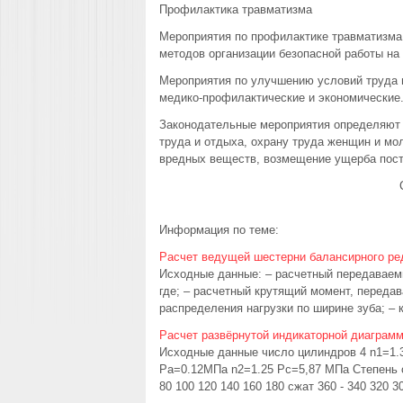
Профилактика травматизма
Мероприятия по профилактике травматизма
методов организации безопасной работы на
Мероприятия по улучшению условий труда м
медико-профилактические и экономические
Законодательные мероприятия определяют 
труда и отдыха, охрану труда женщин и мо
вредных веществ, возмещение ущерба постр
Информация по теме:
Расчет ведущей шестерни балансирного ре
Исходные данные: – расчетный передаваемы
где; – расчетный крутящий момент, перед
распределения нагрузки по ширине зуба; – 
Расчет развёрнутой индикаторной диаграм
Исходные данные число цилиндров 4 n1=1.
Pa=0.12МПа n2=1.25 Pc=5,87 МПа Степень с
80 100 120 140 160 180 сжат 360 - 340 320 30