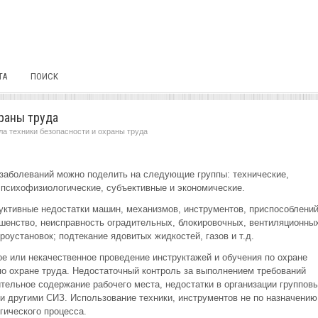
ТА
ПОИСК
раны труда
а техники безопасности и охраны труда
 заболеваний можно поделить на следующие группы: технические,
, психофизиологические, субъективные и экономические.
уктивные недостатки машин, механизмов, инструментов, приспособлени
ршенство, неисправность оградительных, блокировочных, вентиляционны
роустановок; подтекание ядовитых жидкостей, газов и т.д.
е или некачественное проведение инструктажей и обучения по охране
по охране труда. Недостаточный контроль за выполнением требований
ельное содержание рабочего места, недостатки в организации группов
 и другими СИЗ. Использование техники, инструментов не по назначению
гического процесса.