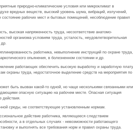
оприятные природно-климатические условия или микроклимат в
духе вредных веществ, высокий уровень шума, вибраций, излучений,
е состояние рабочих мест и бытовых помещений, несоблюдение правил
сть, высокая напряженность труда, несоответствие анатомо-
ностей организма условиям труда, усталость, неудовлетворительная
 др.
иплинированность работника, невыполнение инструкций по охране труда,
аркотического опьянения, в болезненном состоянии и др.
емление работающих обеспечить высокую выработку и заработную плат
ам охраны труда, недостаточное выделение средств на мероприятия по
может быть вызван какой-то одной, но чаще несколькими связанными или
здающими опасную ситуацию на рабочем месте. Опасная ситуация
е действия.
енной среды, не соответствующее установленным нормам.
ессиональное действие работника, являющееся следствием
особности, а в отдельных случаях - невозможности работающего
тановку и выполнять все требования норм и правил охраны труда.