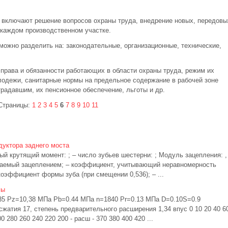
 включают решение вопросов охраны труда, внедрение новых, передовы
 каждом производственном участке.
ожно разделить на: законодательные, организационные, технические,
.
права и обязанности работающих в области охраны труда, режим их
лодежи, санитарные нормы на предельное содержание в рабочей зоне
адавшим, их пенсионное обеспечение, льготы и др.
Страницы:
1
2
3
4
5
6
7
8
9
10
11
дуктора заднего моста
й крутящий момент: ; – число зубьев шестерни: ; Модуль зацепления: ,
аваемый зацеплением; – коэффициент, учитывающий неравномерность
коэффициент формы зуба (при смещении 0,536); – ...
мы
35 Pz=10,38 МПа Pb=0.44 МПа n=1840 Pr=0.13 МПа D=0.10S=0.9
жатия 17, степень предварительного расширения 1,34 впус 0 10 20 40 6
0 280 260 240 220 200 - расш - 370 380 400 420 ...