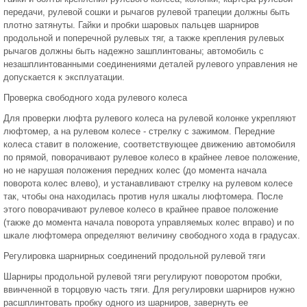
передачи, рулевой сошки и рычагов рулевой трапеции должны быть
плотно затянуты. Гайки и пробки шаровых пальцев шарниров
продольной и поперечной рулевых тяг, а также крепления рулевых
рычагов должны быть надежно зашплинтованы; автомобиль с
незашплинтованными соединениями деталей рулевого управления не
допускается к эксплуатации.
Проверка свободного хода рулевого колеса
Для проверки люфта рулевого колеса на рулевой колонке укрепляют
люфтомер, а на рулевом колесе - стрелку с зажимом. Передние
колеса ставит в положение, соответствующее движению автомобиля
по прямой, поворачивают рулевое колесо в крайнее левое положение,
но не нарушая положения передних колес (до момента начала
поворота колес влево), и устанавливают стрелку на рулевом колесе
так, чтобы она находилась против нуля шкалы люфтомера. После
этого поворачивают рулевое колесо в крайнее правое положение
(также до момента начала поворота управляемых колес вправо) и по
шкале люфтомера определяют величину свободного хода в градусах.
Регулировка шарнирных соединений продольной рулевой тяги
Шарниры продольной рулевой тяги регулируют поворотом пробки,
ввинченной в торцовую часть тяги. Для регулировки шарниров нужно
расшплинтовать пробку одного из шарниров, завернуть ее