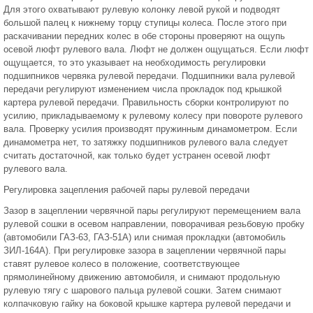
Для этого охватывают рулевую колонку левой рукой и подводят
большой палец к нижнему торцу ступицы колеса. После этого при
раскачивании передних колес в обе стороны проверяют на ощупь
осевой люфт рулевого вала. Люфт не должен ощущаться. Если люфт
ощущается, то это указывает на необходимость регулировки
подшипников червяка рулевой передачи. Подшипники вала рулевой
передачи регулируют изменением числа прокладок под крышкой
картера рулевой передачи. Правильность сборки контролируют по
усилию, прикладываемому к рулевому колесу при повороте рулевого
вала. Проверку усилия производят пружинным динамометром. Если
динамометра нет, то затяжку подшипников рулевого вала следует
считать достаточной, как только будет устранен осевой люфт
рулевого вала.
Регулировка зацепления рабочей пары рулевой передачи
Зазор в зацеплении червячной пары регулируют перемещением вала
рулевой сошки в осевом направлении, поворачивая резьбовую пробку
(автомобили ГАЗ-63, ГАЗ-51А) или снимая прокладки (автомобиль
ЗИЛ-164А). При регулировке зазора в зацеплении червячной пары
ставят рулевое колесо в положение, соответствующее
прямолинейному движению автомобиля, и снимают продольную
рулевую тягу с шарового пальца рулевой сошки. Затем снимают
колпачковую гайку на боковой крышке картера рулевой передачи и