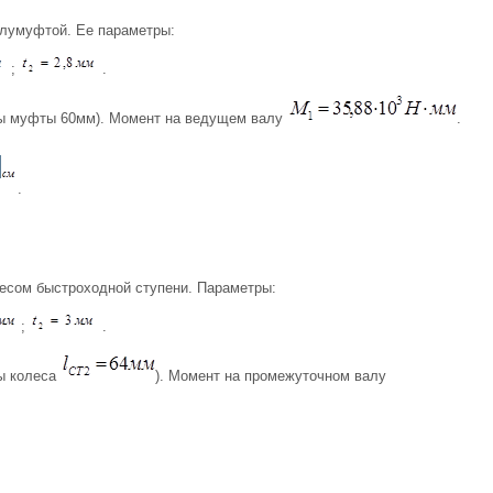
лумуфтой. Ее параметры:
;
.
цы муфты 60мм). Момент на ведущем валу
.
.
лесом быстроходной ступени. Параметры:
;
.
цы колеса
). Момент на промежуточном валу