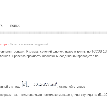
ТА
ПОИСК
ватора
» Расчет шпоночных соединений
ленными торцами. Размеры сечений шпонок, пазов и длины по ТССЭВ 18
ованная. Проверка прочности шпоночных соединений проводится по
гунной ступице
, стальной ступице
ыбираем так, чтобы она была несколько меньше длины ступицы на (5…1