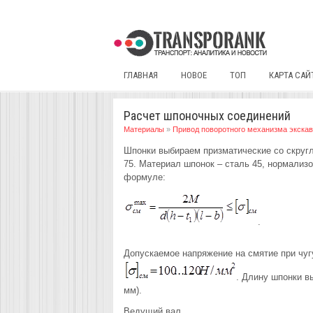
ГЛАВНАЯ
НОВОЕ
ТОП
КАРТА САЙ
Расчет шпоночных соединений
Материалы
»
Привод поворотного механизма экска
Шпонки выбираем призматические со скруг
75. Материал шпонок – сталь 45, нормализ
формуле:
.
Допускаемое напряжение на смятие при чу
. Длину шпонки в
мм).
Ведущий вал