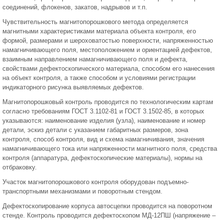
соединений, флокенов, закатов, надрывов и т.п.
Чувствительность магнитопорошкового метода определяется
магнитными характеристиками материала объекта контроля, его
формой, размерами и шероховатостью поверхности, напряженностью
намагничивающего поля, местоположением и ориентацией дефектов,
взаимным направлением намагничивающего поля и дефекта,
свойствами дефектоскопического материала, способом его нанесения
на объект контроля, а также способом и условиями регистрации
индикаторного рисунка выявляемых дефектов.
Магнитопорошковый контроль проводится по технологическим картам
согласно требованиям ГОСТ 3.1102-81 и ГОСТ 3.1502-85, в которых
указываются: наименование изделия (узла), наименование и номер
детали, эскиз детали с указанием габаритных размеров, зона
контроля, способ контроля, вид и схема намагничивания, значения
намагничивающего тока или напряженности магнитного поля, средства
контроля (аппаратура, дефектоскопические материалы), нормы на
отбраковку.
Участок магнитопорошкового контроля оборудован подъемно-
транспортными механизмами и поворотным стендом.
Дефектоскопирование корпуса автосцепки проводится на поворотном
стенде. Контроль проводится дефектоскопом МД-12ПШ (напряжение –