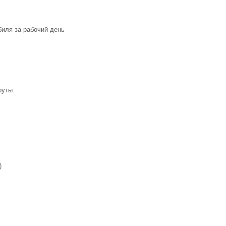
биля за рабочий день
руты:
)