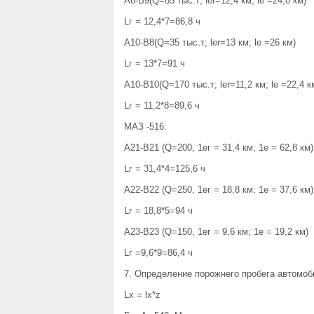
А8-В9(Q=85 тыс.т; ler=12,4 км; le =24,8 км)
Lг = 12,4*7=86,8 ч
А10-В8(Q=35 тыс.т; ler=13 км; le =26 км)
Lг = 13*7=91 ч
А10-В10(Q=170 тыс.т; ler=11,2 км; le =22,4 к
Lг = 11,2*8=89,6 ч
МАЗ -516:
А21-В21 (Q=200, 1ег = 31,4 км; 1е = 62,8 км)
Lг = 31,4*4=125,6 ч
А22-В22 (Q=250, 1ег = 18,8 км; 1е = 37,6 км)
Lг = 18,8*5=94 ч
А23-В23 (Q=150, 1ег = 9,6 км; 1е = 19,2 км)
Lг =9,6*9=86,4 ч
7. Определение порожнего пробега автомоб
Lх = lx*z