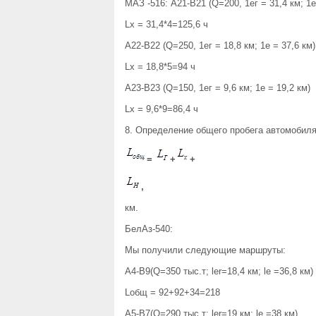
МАЗ -516: А21-В21 (Q=200, 1ег = 31,4 км; 1е
Lх = 31,4*4=125,6 ч
А22-В22 (Q=250, 1ег = 18,8 км; 1е = 37,6 км)
Lх = 18,8*5=94 ч
А23-В23 (Q=150, 1ег = 9,6 км; 1е = 19,2 км)
Lх = 9,6*9=86,4 ч
8. Определение общего пробега автомобиля
=
+
+
,
км.
БелАз-540:
Мы получили следующие маршруты:
А4-В9(Q=350 тыс.т; ler=18,4 км; le =36,8 км)
Lобщ = 92+92+34=218
А5-В7(Q=290 тыс.т; ler=19 км; le =38 км)