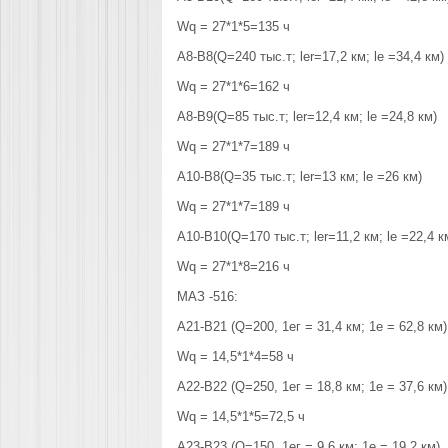
Wq = 27*1*5=135 ч
А8-В8(Q=240 тыс.т; ler=17,2 км; le =34,4 км)
Wq = 27*1*6=162 ч
А8-В9(Q=85 тыс.т; ler=12,4 км; le =24,8 км)
Wq = 27*1*7=189 ч
А10-В8(Q=35 тыс.т; ler=13 км; le =26 км)
Wq = 27*1*7=189 ч
А10-В10(Q=170 тыс.т; ler=11,2 км; le =22,4 к
Wq = 27*1*8=216 ч
МАЗ -516:
А21-В21 (Q=200, 1ег = 31,4 км; 1е = 62,8 км)
Wq = 14,5*1*4=58 ч
А22-В22 (Q=250, 1ег = 18,8 км; 1е = 37,6 км)
Wq = 14,5*1*5=72,5 ч
А23-В23 (Q=150, 1ег = 9,6 км; 1е = 19,2 км)