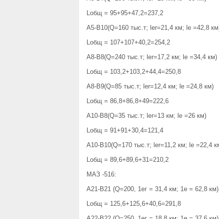
Lобщ = 95+95+47,2=237,2
А5-В10(Q=160 тыс.т; ler=21,4 км; le =42,8 км
Lобщ = 107+107+40,2=254,2
А8-В8(Q=240 тыс.т; ler=17,2 км; le =34,4 км)
Lобщ = 103,2+103,2+44,4=250,8
А8-В9(Q=85 тыс.т; ler=12,4 км; le =24,8 км)
Lобщ = 86,8+86,8+49=222,6
А10-В8(Q=35 тыс.т; ler=13 км; le =26 км)
Lобщ = 91+91+30,4=121,4
А10-В10(Q=170 тыс.т; ler=11,2 км; le =22,4 к
Lобщ = 89,6+89,6+31=210,2
МАЗ -516:
А21-В21 (Q=200, 1ег = 31,4 км; 1е = 62,8 км)
Lобщ = 125,6+125,6+40,6=291,8
А22-В22 (Q=250, 1ег = 18,8 км; 1е = 37,6 км)