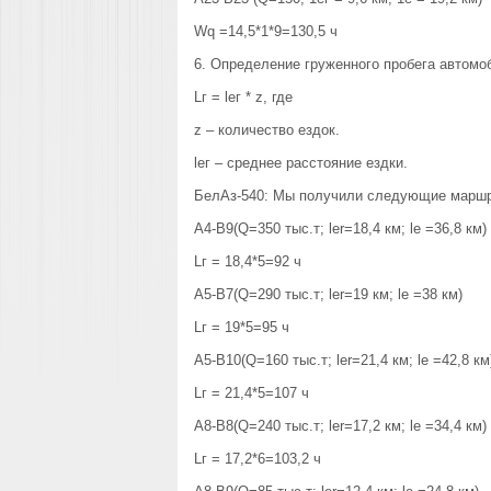
Wq =14,5*1*9=130,5 ч
6. Определение груженного пробега автомо
Lг = lег * z, где
z – количество ездок.
lег – среднее расстояние ездки.
БелАз-540: Мы получили следующие марш
А4-В9(Q=350 тыс.т; ler=18,4 км; le =36,8 км)
Lг = 18,4*5=92 ч
А5-В7(Q=290 тыс.т; ler=19 км; le =38 км)
Lг = 19*5=95 ч
А5-В10(Q=160 тыс.т; ler=21,4 км; le =42,8 км
Lг = 21,4*5=107 ч
А8-В8(Q=240 тыс.т; ler=17,2 км; le =34,4 км)
Lг = 17,2*6=103,2 ч