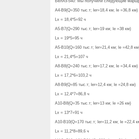
БелАз-540: Мы получили следующие марш
А4-В9(Q=350 тыс.т; ler=18,4 км; le =36,8 км)
Lх = 18,4*5=92 ч
А5-В7(Q=290 тыс.т; ler=19 км; le =38 км)
Lх = 19*5=95 ч
А5-В10(Q=160 тыс.т; ler=21,4 км; le =42,8 км
Lх = 21,4*5=107 ч
А8-В8(Q=240 тыс.т; ler=17,2 км; le =34,4 км)
Lх = 17,2*6=103,2 ч
А8-В9(Q=85 тыс.т; ler=12,4 км; le =24,8 км)
Lх = 12,4*7=86,8 ч
А10-В8(Q=35 тыс.т; ler=13 км; le =26 км)
Lх = 13*7=91 ч
А10-В10(Q=170 тыс.т; ler=11,2 км; le =22,4 к
Lх = 11,2*8=89,6 ч