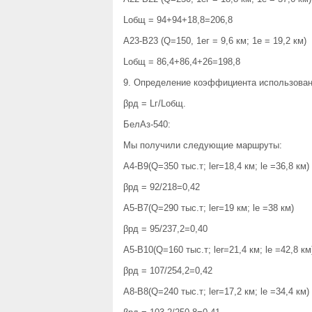
Lобщ = 94+94+18,8=206,8
А23-В23 (Q=150, 1ег = 9,6 км; 1е = 19,2 км)
Lобщ = 86,4+86,4+26=198,8
9. Определение коэффициента использовани
βрд = Lг/Lобщ.
БелАз-540:
Мы получили следующие маршруты:
А4-В9(Q=350 тыс.т; ler=18,4 км; le =36,8 км)
βрд = 92/218=0,42
А5-В7(Q=290 тыс.т; ler=19 км; le =38 км)
βрд = 95/237,2=0,40
А5-В10(Q=160 тыс.т; ler=21,4 км; le =42,8 км
βрд = 107/254,2=0,42
А8-В8(Q=240 тыс.т; ler=17,2 км; le =34,4 км)