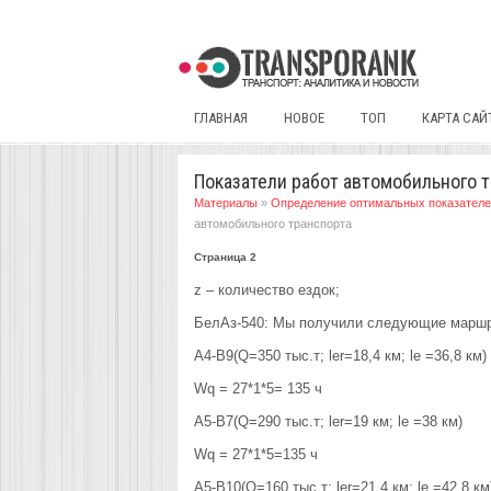
ГЛАВНАЯ
НОВОЕ
ТОП
КАРТА САЙ
Показатели работ автомобильного 
Материалы
»
Определение оптимальных показателей
автомобильного транспорта
Страница 2
z – количество ездок;
БелАз-540: Мы получили следующие марш
А4-В9(Q=350 тыс.т; ler=18,4 км; le =36,8 км)
Wq = 27*1*5= 135 ч
А5-В7(Q=290 тыс.т; ler=19 км; le =38 км)
Wq = 27*1*5=135 ч
А5-В10(Q=160 тыс.т; ler=21,4 км; le =42,8 км