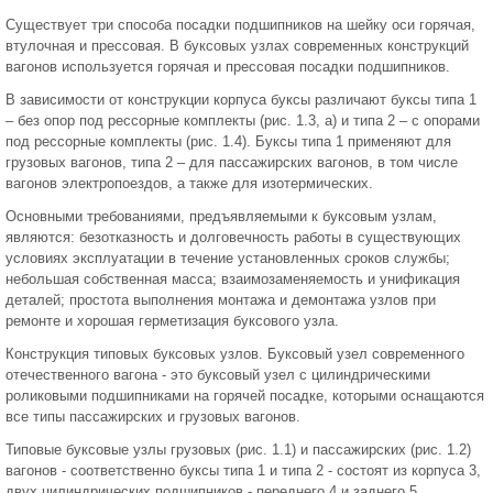
Существует три способа посадки подшипников на шейку оси горячая,
втулочная и прессовая. В буксовых узлах современных конструкций
вагонов используется горячая и прессовая посадки подшипников.
В зависимости от конструкции корпуса буксы различают буксы типа 1
– без опор под рессорные комплекты (рис. 1.3, а) и типа 2 – с опорами
под рессорные комплекты (рис. 1.4). Буксы типа 1 применяют для
грузовых вагонов, типа 2 – для пассажирских вагонов, в том числе
вагонов электропоездов, а также для изотермических.
Основными требованиями, предъявляемыми к буксовым узлам,
являются: безотказность и долговечность работы в существующих
условиях эксплуатации в течение установленных сроков службы;
небольшая собственная масса; взаимозаменяемость и унификация
деталей; простота выполнения монтажа и демонтажа узлов при
ремонте и хорошая герметизация буксового узла.
Конструкция типовых буксовых узлов. Буксовый узел современного
отечественного вагона - это буксовый узел с цилиндрическими
роликовыми подшипниками на горячей посадке, которыми оснащаются
все типы пассажирских и грузовых вагонов.
Типовые буксовые узлы грузовых (рис. 1.1) и пассажирских (рис. 1.2)
вагонов - соответственно буксы типа 1 и типа 2 - состоят из корпуса 3,
двух цилиндрических подшипников - переднего 4 и заднего 5,