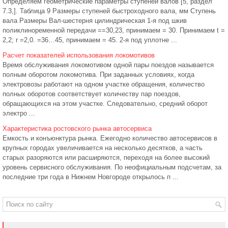
Определяем геометрические параметры ступеней валов [5, раздел
7.3,]. Таблица 9 Размеры ступеней быстроходного вала, мм Ступень
вала Размеры Вал-шестерня цилиндрическая 1-я под шкив
поликлиноременной передачи ==30,23, принимаем = 30. Принимаем t =
2,2; r =2,0. =36…45, принимаем = 45. 2-я под уплотне ...
Расчет показателей использования локомотивов
Время обслуживания локомотивом одной пары поездов называется
полным оборотом локомотива. При заданных условиях, когда
электровозы работают на одном участке обращения, количество
полных оборотов соответствует количеству пар поездов,
обращающихся на этом участке. Следовательно, средний оборот
электро ...
Характеристика ростовского рынка автосервиса
Емкость и конъюнктура рынка. Ежегодно количество автосервисов в
крупных городах увеличивается на несколько десятков, а часть
старых разоряются или расширяются, переходя на более высокий
уровень сервисного обслуживания. По неофициальным подсчетам, за
последние три года в Нижнем Новгороде открылось п ...