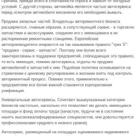
Причина, прежде всего в спонтанности спроса и зависит от погодных
условий. С другой стороны, автомойка является частью автосервиса:
перед осмотром автомобиля механиком его необходимо вымыть.
Продажа запасных частей. Владельцы авторемонтного бизнеса
расширяются, главным образом, в сопутствующий сервис - в торговлю
запчастями и аксессуарами, соединяя его с имеющимися в их
распоряжении ремонтными станциями. Европейские
автопроизводители опираются на так называемое правило "трех S":
"продажи - сервис - запчасти". Поэтому они более всего
заинтересованы в поддержке предприятий, соблюдающих это правило,
то есть имеющих, помимо автосервиса, отделы по продаже
автомобилей и запчастей к ним. Подобная политика основывается на
стремлении к ценовому регулированию и желании взять под контроль
авторемонтный процесс. Помимо этого, применительно к
предприятиям все более важной становится корпоративная
унификация.
Универсальные автосервисы. Сочетают вышеуказанные категории
бизнесов настолько, насколько это позволяют им делать имеющиеся
площади и фонд оплаты труда (зачастую, будучи не в состоянии
нанять высококвалифицированных специалистов, они довольствуются
профессионалами среднего и низкого уровня).
Автосервис, размещенный на площадях оцениваемого недвижимого