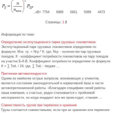
, кВт
7754
6989
5661
5089
4473
Страницы:
1
2
Информация по теме:
Определение эксплутационного парка грузовых локомотивов
Эксплутационный парк грузовых локомотивов определяем по
формуле: Мэк. гр. = Nгр.* К; где, Nгр. - количество пар грузовых
поездов; К - коэффициент потребности локомотивов на пару поездов
на участке Б-А-В. Коэффициент потребности определяем по формуле:
К = ∑ Тоб. / 24; где, ∑ Тоб. - бюдже ...
Претензии автоматизируются
Одним из наиболее острых вопросов, возникающих у клиентов,
является состояние законодательной и нормативной базы в части
актовопретензионной работы. «Благодаря специфике своей работы
наша компания, к счастью, редко сталкивается с проблемой
несохранности, но когда инцидент все же происходит, становя ...
Совместимость грузов при перевозке и хранении
Грузы считаются совместимыми, если при их хранении или перевозке