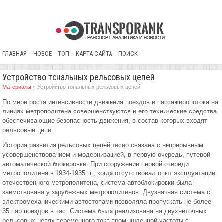
ГЛАВНАЯ
НОВОЕ
ТОП
КАРТА САЙТА
ПОИСК
Устройство тональных рельсовых цепей
Материалы
» Устройство тональных рельсовых цепей
По мере роста интенсивности движения поездов и пассажиропотока на
линиях метрополитена совершенствуются и его технические средства,
обеспечивающие безопасность движения, в состав которых входят
рельсовые цепи.
История развития рельсовых цепей тесно связана с непрерывным
усовершенствованием и модернизацией, в первую очередь, путевой
автоматической блокировки. При сооружении первой очереди
метрополитена в 1934-1935 гг., когда отсутствовал опыт эксплуатации
отечественного метрополитена, система автоблокировки была
заимствована у зарубежных метрополитенов. Двузначная система с
электромеханическими автостопами позволяла пропускать не более
35 пар поездов в час. Система была реализована на двухниточных
рельсовых цепях переменного тока промышленной частоты с