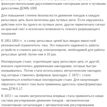
фазочувствительными двухэлементными секторными реле и путевыми
дросселями ДОМБ-1000.
Для повышения степени безопасности движения поездов в каждую
рельсовую цепь были включены два путевых реле. Если нарушалось
действие хотя бы одного из путевых реле, другое переключало сигнал
на красный свет и исключало возможность ложного разрешающего
показания.
В 1951-1954 гг., в схему рельсовых цепей был введен емкостной
резонансный ограничитель тока. Это повысило надежность работы
устройств и снизило расход электроэнергии, необходимой для работы
рельсовых цепей, более чем в 10 раз.
Изолирующие стыки, отделяющие одну рельсовую цепь от другой,
вначале скреплялись деревянными накладками, которые быстро
изнашивались. Потом стали использовать металлические накладки,
под которые ставились фибровые прокладки. С 1972 г. стали
применяться клееболтовые изолирующие стыки. Для канализации
обратного тягового тока были применены дроссель-трансформаторы
типа ДТМ-0,17.
В 1972 г. на линиях метрополитена впервые стала применяться новая
система регулирования движения поездов - автоматическая
локомотивная сигнализация с автоматическим регулированием