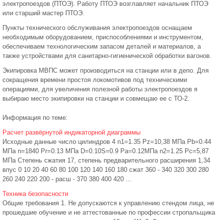
электропоездов (ПТОЭ). Работу ПТОЭ возглавляет начальник ПТОЭ
или старший мастер ПТОЭ.
Пункты технического обслуживания электропоездов оснащаем
необходимым оборудованием, приспособлениями и инструментом,
обеспечиваем технологическим запасом деталей и материалов, а
также устройствами для санитарно-гигиенической обработки вагонов.
Экипировка МВПС может производиться на станции или в депо. Для
сокращения времени простоя локомотивов под техническими
операциями, для увеличения полезной работы электропоездов я
выбираю место экипировки на станции и совмещаю ее с ТО-2.
Информация по теме:
Расчет развёрнутой индикаторной диаграммы
Исходные данные число цилиндров 4 n1=1.35 Pz=10,38 МПа Pb=0.44
МПа n=1840 Pr=0.13 МПа D=0.10S=0.9 Pa=0.12МПа n2=1.25 Pc=5,87
МПа Степень сжатия 17, степень предварительного расширения 1,34
впус 0 10 20 40 60 80 100 120 140 160 180 сжат 360 - 340 320 300 280
260 240 220 200 - расш - 370 380 400 420 ...
Техника безопасности
Общие требования 1. Не допускаются к управлению стендом лица, не
прошедшие обучение и не аттестованные по профессии стропальщика