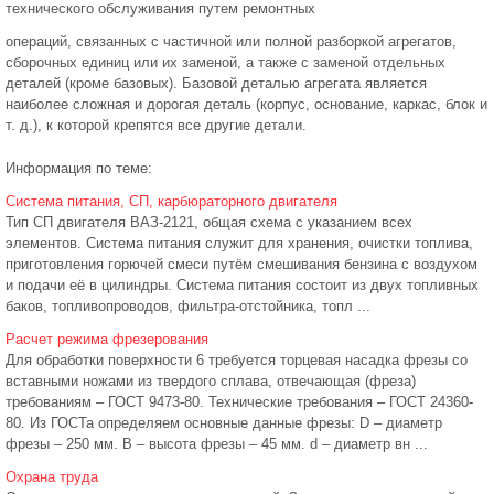
технического обслуживания путем ремонтных
операций, связанных с частичной или полной разборкой агрегатов,
сборочных единиц или их заменой, а также с заменой отдельных
деталей (кроме базовых). Базовой деталью агрегата является
наиболее сложная и дорогая деталь (корпус, основание, каркас, блок и
т. д.), к которой крепятся все другие детали.
Информация по теме:
Система питания, СП, карбюраторного двигателя
Тип СП двигателя ВАЗ-2121, общая схема с указанием всех
элементов. Система питания служит для хранения, очистки топлива,
приготовления горючей смеси путём смешивания бензина с воздухом
и подачи её в цилиндры. Система питания состоит из двух топливных
баков, топливопроводов, фильтра-отстойника, топл ...
Расчет режима фрезерования
Для обработки поверхности 6 требуется торцевая насадка фрезы со
вставными ножами из твердого сплава, отвечающая (фреза)
требованиям – ГОСТ 9473-80. Технические требования – ГОСТ 24360-
80. Из ГОСТа определяем основные данные фрезы: D – диаметр
фрезы – 250 мм. B – высота фрезы – 45 мм. d – диаметр вн ...
Охрана труда