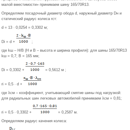
малой вместимости» принимаем шину 165/70R13.
Определяем посадочный диаметр обода d, наружный диаметр Dн и
статический радиус колеса rст:
d = 13 · 0,0254 = 0,3302 м;
Di = d +
;
где kш – H/B (H и B – высота и ширина профиля): для шины 165/70R13
kш = 0,7; B = 165 мм;
Di = 0,3302 +
= 0,5612 м ;
ri = 0,5 ∙ d +
где λсм – коэффициент, учитывающий смятие шины под нагрузкой:
для радиальных шин легковых автомобилей принимаем λсм = 0,81;
ri = 0,5 ∙ 0,3302 +
= 0,2587 м.
Определяем радиус качения колеса: