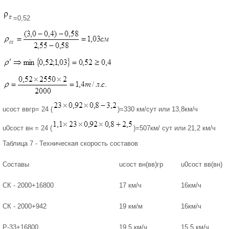
=0,52
uсост ввгр= 24 (
)=330 км/сут или 13,8км/ч
u0сост вн = 24 (
)=507км/ сут или 21,2 км/ч
Таблица 7 - Техническая скорость составов
Составы
uсост вн(вв)гр
u0сост вв(вн)
СК - 2000+16800
17 км/ч
16км/ч
СК - 2000+942
19 км/м
16км/ч
Р-33+16800
19,5 км/ч
15,5 км/ч