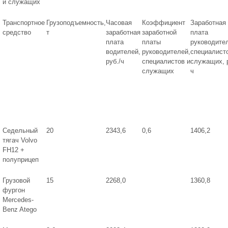
и служащих
Транспортное
Грузоподъемность,
Часовая
Коэффициент
Заработная
средство
т
заработная
заработной
плата
плата
платы
руководите
водителей,
руководителей,
специалист
руб./ч
специалистов и
служащих, р
служащих
ч
Седельный
20
2343,6
0,6
1406,2
тягач Volvo
FH12 +
полуприцеп
Грузовой
15
2268,0
1360,8
фургон
Mercedes-
Benz Atego