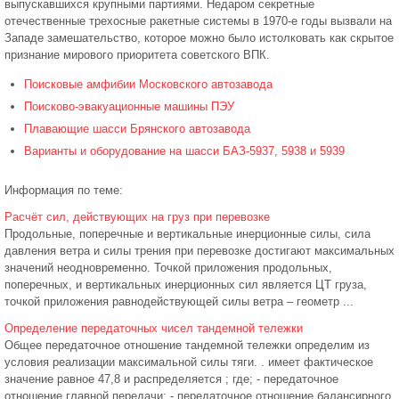
выпускавшихся крупными партиями. Недаром секретные
отечественные трехосные ракетные системы в 1970-е годы вызвали на
Западе замешательство, которое можно было истолковать как скрытое
признание мирового приоритета советского ВПК.
Поисковые амфибии Московского автозавода
Поисково-эвакуационные машины ПЭУ
Плавающие шасси Брянского автозавода
Варианты и оборудование на шасси БАЗ-5937, 5938 и 5939
Информация по теме:
Расчёт сил, действующих на груз при перевозке
Продольные, поперечные и вертикальные инерционные силы, сила
давления ветра и силы трения при перевозке достигают максимальных
значений неодновременно. Точкой приложения продольных,
поперечных, и вертикальных инерционных сил является ЦТ груза,
точкой приложения равнодействующей силы ветра – геометр ...
Определение передаточных чисел тандемной тележки
Общее передаточное отношение тандемной тележки определим из
условия реализации максимальной силы тяги. . имеет фактическое
значение равное 47,8 и распределяется ; где; - передаточное
отношение главной передачи; - передаточное отношение балансирного