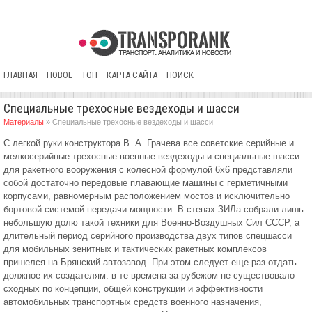
ГЛАВНАЯ
НОВОЕ
ТОП
КАРТА САЙТА
ПОИСК
Специальные трехосные вездеходы и шасси
Материалы
» Специальные трехосные вездеходы и шасси
С легкой руки конструктора В. А. Грачева все советские серийные и
мелкосерийные трехосные военные вездеходы и специальные шасси
для ракетного вооружения с колесной формулой 6x6 представляли
собой достаточно передовые плавающие машины с герметичными
корпусами, равномерным расположением мостов и исключительно
бортовой системой передачи мощности. В стенах ЗИЛа собрали лишь
небольшую долю такой техники для Военно-Воздушных Сил СССР, а
длительный период серийного производства двух типов спецшасси
для мобильных зенитных и тактических ракетных комплексов
пришелся на Брянский автозавод. При этом следует еще раз отдать
должное их создателям: в те времена за рубежом не существовало
сходных по концепции, общей конструкции и эффективности
автомобильных транспортных средств военного назначения,