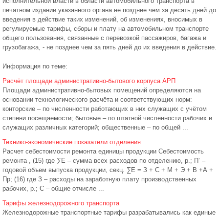
исполнительной власти в области автомобильного транспорта в
печатном издании указанного органа не позднее чем за десять дней до
введения в действие таких изменений, об изменениях, вносимых в
регулируемые тарифы, сборы и плату на автомобильном транспорте
общего пользования, связанные с перевозкой пассажиров, багажа и
грузобагажа, - не позднее чем за пять дней до их введения в действие.
Информация по теме:
Расчёт площади административно-бытового корпуса АРП
Площади административно-бытовых помещений определяются на
основании технологического расчёта и соответствующих норм:
конторские – по численности работающих в них служащих с учётом
степени посещаемости; бытовые – по штатной численности рабочих и
служащих различных категорий; общественные – по общей ...
Технико-экономические показатели отделения
Расчет себестоимости ремонта единицы продукции Себестоимость
ремонта , (15) где ∑Е – сумма всех расходов по отделению, р.; П’ –
годовой объем выпуска продукции, секц. ∑Е = З + С + М + Э + В +А +
Пр; (16) где З – расходы на заработную плату производственных
рабочих, р.; С – общие отчисле ...
Тарифы железнодорожного транспорта
Железнодорожные транспортные тарифы разрабатывались как единые