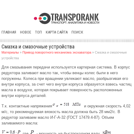
ГЛАВНАЯ
НОВОЕ
ТОП
КАРТА САЙТА
ПОИСК
Смазка и смазочные устройства
Материалы
»
Привод поворотного механизма экскаватора
» Смазка и смазочные
устройства
Для смазывания передачи используется картерная система. В корпус
редуктора заливают масло так, чтобы венцы колес были в него
погружены. Колеса при вращении увлекают масло, разбрызгивая его
внутри корпуса, за счет чего внутри корпуса образуется взвесь частиц
масла в воздухе, которая покрывает поверхность расположенных
внутри корпуса деталей.
Т.к. контактные напряжения
и окружная скорость 4,02
м/с, то рекомендуемая вязкость масла должна быть 28 мм2/с. В
редуктор заливаем масло И-Г-А-32 (ГОСТ 17479.4-87). Объем
заливаемого масла:
где
- мощность на быстроходном валу,