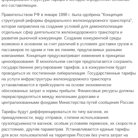
его составляющих.
Правительством РФ в январе 1998 г. была одобрена "Концепция
структурной реформы федерального железнодорожного транспорта",
которая направлена на создание условий для демонополизации
отдельных сфер деятельности железнодорожного транспорта и
развития рыночной конкуренции. Создание конкурентной среды
возможно в основном за счет различий в условиях доставки грузов и
пассажиров по одним и тем же линиям, предлагаемых разными
компаниями. Концепция предусматривает изменения в принципах
ценообразования. В монопольном секторе предполагается сохранить
государственное регулирование тарифов, а в конкурентном будет
проводиться их постепенная либерализация. Государственные тарифы
на услуги инфраструктуры железнодорожного транспорта
устанавливаются в прейскуранте на основе экономически
обоснованных затрат и нормы прибыли. Финансовые ресурсы должны
перераспределяться между железными дорогами и
централизованными фондами Министерства путей сообщения России.
Тарифы будут дифференцироваться по типу вагонов, их
принадлежности, виду отправок, степени использования
грузоподъемности вагонов, особым условиям перевозок, их скорости и
расстоянию, другим параметрам. Устанавливаются единые тарифы
для всех пользователей на территории России без учета затрат на